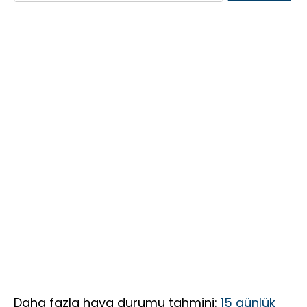
üyesi
LGS Türkiye
Federasyonu
yakalandı
Birinciliği,
İçin 25
YKS’de İlk
Maddelik
1000’e 8
Büyük Vizyon:
Öğrenci
“Daha Güçlü,
Daha Etkin,
Daha
Kapsayıcı Bir
Federasyon
İçin Yola
Çıktık”
Daha fazla hava durumu tahmini:
15 günlük