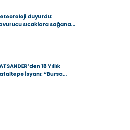
eteoroloji duyurdu:
avurucu sıcaklara sağanak
e rüzgar arası
ATSANDER’den 18 Yıllık
ataltepe İsyanı: “Bursa
snafını Kim 18 Yıldır Mağdur
diyor?”