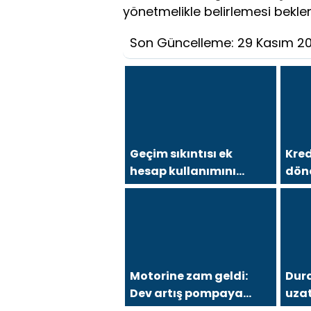
yönetmelikle belirlemesi beklen
Son Güncelleme: 29 Kasım 2
Geçim sıkıntısı ek
Kred
hesap kullanımını
dön
artırdı: En yüksek artış
sını
bu 3 ilde
Motorine zam geldi:
Dura
Dev artış pompaya
uza
yansıdı
resm