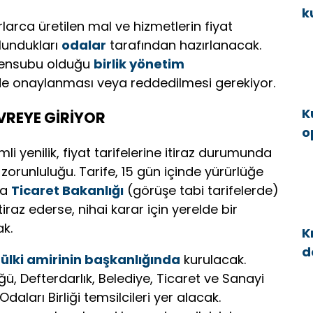
k
larca üretilen mal ve hizmetlerin fiyat
a
ulundukları
odalar
tarafından hazırlanacak.
 mensubu olduğu
birlik yönetim
de onaylanması veya reddedilmesi gerekiyor.
K
REYE GİRİYOR
o
g
i yenilik, fiyat tarifelerine itiraz durumunda
runluluğu. Tarife, 15 gün içinde yürürlüğe
ya
Ticaret Bakanlığı
(görüşe tabi tarifelerde)
iraz ederse, nihai karar için yerelde bir
k.
K
d
ülki amirinin başkanlığında
kurulacak.
a
ü, Defterdarlık, Belediye, Ticaret ve Sanayi
daları Birliği temsilcileri yer alacak.