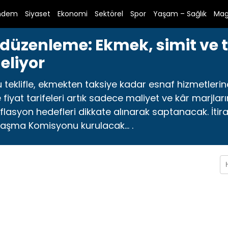
ndem
Siyaset
Ekonomi
Sektörel
Spor
Yaşam – Sağlık
Mag
 düzenleme: Ekmek, simit ve t
eliyor
 teklifle, ekmekten taksiye kadar esnaf hizmetlerin
 fiyat tarifeleri artık sadece maliyet ve kâr marjla
asyon hedefleri dikkate alınarak saptanacak. İtiraz 
laşma Komisyonu kurulacak... .