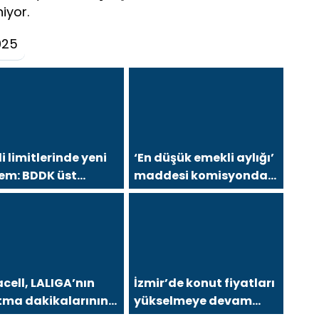
iyor.
025
i limitlerinde yeni
‘En düşük emekli aylığı’
em: BDDK üst
maddesi komisyonda
rları aşağı çekti
kabul edildi
cell, LALIGA’nın
İzmir’de konut fiyatları
tma dakikalarının
yükselmeye devam
i sponsoru oldu
ediyor