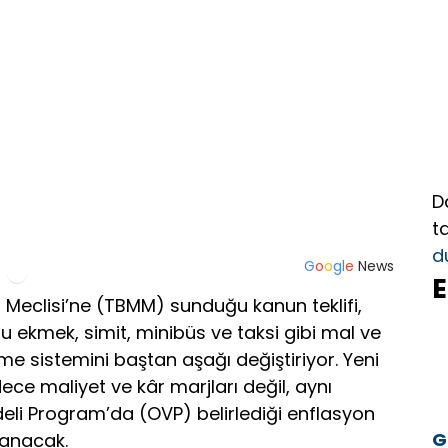
D
t
d
G
o
o
g
l
e
News
E
et Meclisi’ne (TBMM) sunduğu kanun teklifi,
 ekmek, simit, minibüs ve taksi gibi mal ve
leme sistemini baştan aşağı değiştiriyor. Yeni
dece maliyet ve kâr marjları değil, aynı
li Program’da (OVP) belirlediği enflasyon
G
tanacak.