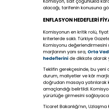
Komisyon, salt çoğunlukla kara
alacağı, tarifenin konusuna gö
ENFLASYON HEDEFLERİ FİY
Komisyonun en kritik rolü, fiy
kriterlerde saklı. Türkiye Gaz
Komisyonu değerlendirmesini 
marjlarının yanı sıra,
Orta Vad
hedeflerini
de dikkate alarak
Teklifin gerekçesinde, bu yen
durum, maliyetler ve kâr marjla
doğrudan masaya yatırılarak 
amaçlandığı belirtildi. Komisyon
yürürlüğe girmesini sağlayaca
Ticaret Bakanlığı’nın, Uzlaşma