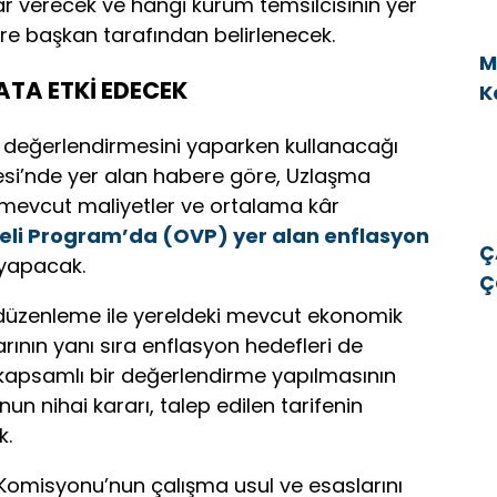
r verecek ve hangi kurum temsilcisinin yer
re başkan tarafından belirlenecek.
M
ATA ETKİ EDECEK
K
v
at değerlendirmesini yaparken kullanacağı
etesi’nde yer alan habere göre, Uzlaşma
mevcut maliyetler ve ortalama kâr
eli Program’da (OVP) yer alan enflasyon
Ç
 yapacak.
Ç
E
i düzenleme ile yereldeki mevcut ekonomik
E
rının yanı sıra enflasyon hedefleri de
kapsamlı bir değerlendirme yapılmasının
un nihai kararı, talep edilen tarifenin
k.
 Komisyonu’nun çalışma usul ve esaslarını