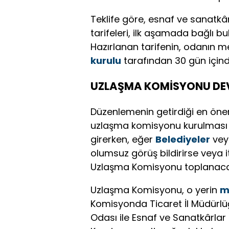
Teklife göre, esnaf ve sanatkâr
tarifeleri, ilk aşamada bağlı b
Hazırlanan tarifenin, odanın
kurulu
tarafından 30 gün için
UZLAŞMA KOMİSYONU DEV
Düzenlemenin getirdiği en öneml
uzlaşma komisyonu kurulması zo
girerken, eğer
Belediyeler
ve
olumsuz görüş bildirirse veya it
Uzlaşma Komisyonu toplanaca
Uzlaşma Komisyonu, o yerin
m
Komisyonda Ticaret İl Müdürlüğ
Odası ile Esnaf ve Sanatkârlar O