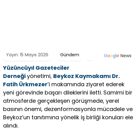
Yayın: 15 Mayıs 2026
Gündem
G
o
o
g
l
e
News
Yüzüncüyıl Gazeteciler
Derneği
yönetimi,
Beykoz Kaymakamı Dr.
Fatih Ürkmezer
’i makamında ziyaret ederek
yeni görevinde başarı dileklerini iletti. Samimi bir
atmosferde gerçekleşen görüşmede, yerel
basının önemi, dezenformasyonla mücadele ve
Beykoz’un tanıtımına yönelik iş birliği konuları ele
alındı.