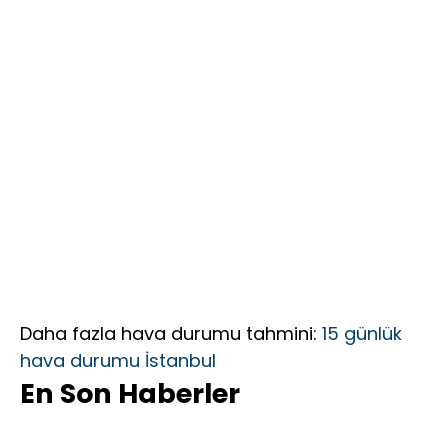
Daha Etkin,
Daha
Kapsayıcı Bir
Federasyon
İçin Yola
Çıktık”
Daha fazla hava durumu tahmini:
15 günlük
hava durumu İstanbul
En Son Haberler