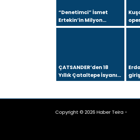
“Denetimci” İsmet
Kuşa
Ertekin’in Milyon
oper
Dolarlık Villasında
göza
138,40 m² Kaçak Alan
Tespit Edildi
ÇATSANDER’den 18
Erd
Yıllık Çataltepe İsyanı:
giri
“Bursa Esnafını Kim 18
FETÖ
Yıldır Mağdur Ediyor?”
Copyright © 2026 Haber Teira -