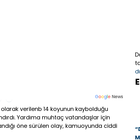
D
t
d
E
G
o
o
g
l
e
News
ş olarak verilenb 14 koyunun kaybolduğu
andırdı. Yardıma muhtaç vatandaşlar için
andığı öne sürülen olay, kamuoyunda ciddi
“
M