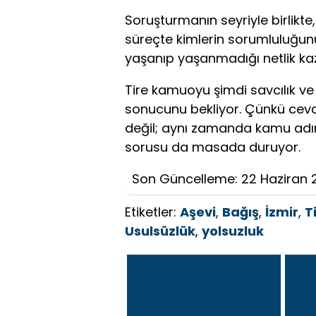
Soruşturmanın seyriyle birlikte
süreçte kimlerin sorumluluğun
yaşanıp yaşanmadığı netlik k
Tire kamuoyu şimdi savcılık v
sonucunu bekliyor. Çünkü ceva
değil; aynı zamanda kamu adın
sorusu da masada duruyor.
Son Güncelleme: 22 Haziran 
Etiketler:
Aşevi
,
Bağış
,
İzmir
,
T
Usulsüzlük
,
yolsuzluk