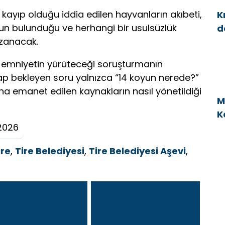
, kayıp olduğu iddia edilen hayvanların akıbeti,
K
un bulunduğu ve herhangi bir usulsüzlük
d
azanacak.
a
e emniyetin yürüteceği soruşturmanın
p bekleyen soru yalnızca “14 koyun nerede?”
a emanet edilen kaynakların nasıl yönetildiği
M
K
2026
v
ire
,
Tire Belediyesi
,
Tire Belediyesi Aşevi
,