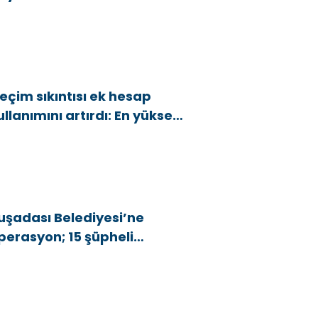
38,40 m² Kaçak Alan Tespit
dildi
eçim sıkıntısı ek hesap
ullanımını artırdı: En yüksek
rtış bu 3 ilde
uşadası Belediyesi’ne
perasyon; 15 şüpheli
özaltına alındı