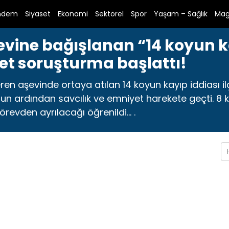
ndem
Siyaset
Ekonomi
Sektörel
Spor
Yaşam – Sağlık
Mag
şevine bağışlanan “14 koyun 
et soruşturma başlattı!
ren aşevinde ortaya atılan 14 koyun kayıp iddiası ilç
ardından savcılık ve emniyet harekete geçti. 8 kişin
e görevden ayrılacağı öğrenildi… .