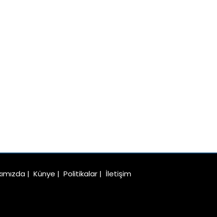
kımızda
|
Künye
|
Politikalar
|
İletişim