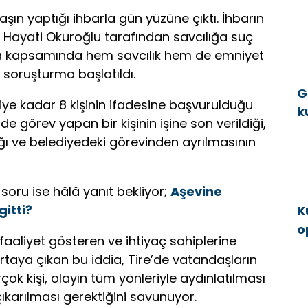
1
aşın yaptığı ihbarla gün yüzüne çıktı. İhbarın
E
 Hayati Okuroğlu tarafından savcılığa suç
a kapsamında hem savcılık hem de emniyet
ı soruşturma başlatıldı.
G
e kadar 8 kişinin ifadesine başvurulduğu
k
e görev yapan bir kişinin işine son verildiği,
a
dığı ve belediyedeki görevinden ayrılmasının
soru ise hâlâ yanıt bekliyor;
Aşevine
itti?
K
o
faaliyet gösteren ve ihtiyaç sahiplerine
g
taya çıkan bu iddia, Tire’de vatandaşların
çok kişi, olayın tüm yönleriyle aydınlatılması
ıkarılması gerektiğini savunuyor.