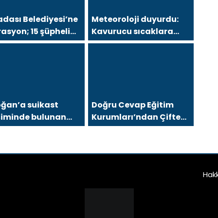
dası Belediyesi’ne
Meteoroloji duyurdu:
asyon; 15 şüpheli
Kavurucu sıcaklara
ltına alındı
sağanak ve rüzgar
arası
oğan’a suikast
Doğru Cevap Eğitim
şiminde bulunan
Kurumları’ndan Çifte
 üyesi yakalandı
Gurur: LGS Türkiye
Birinciliği, YKS’de İlk
1000’e 8 Öğrenci
Hak