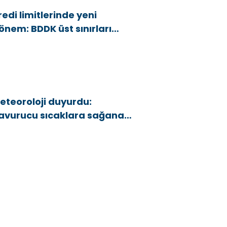
redi limitlerinde yeni
önem: BDDK üst sınırları
şağı çekti
eteoroloji duyurdu:
avurucu sıcaklara sağanak
e rüzgar arası