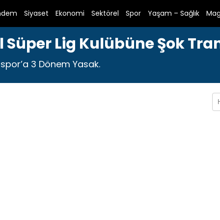
ndem
Siyaset
Ekonomi
Sektörel
Spor
Yaşam – Sağlık
Mag
l Süper Lig Kulübüne Şok Tra
rspor’a 3 Dönem Yasak.