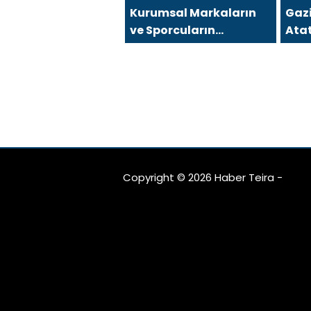
Kurumsal Markaların
Gaz
ve Sporcuların
Atat
Arkasındaki Güçlü İsim:
mı K
Coach İda Doruk
Copyright © 2026 Haber Teira -