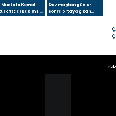
i Mustafa Kemal
Dev maçtan günler
ürk Stadı Bakımsız
sonra ortaya çıkan
aldı?
görüntü
Ç
Ç
E
E
Hak