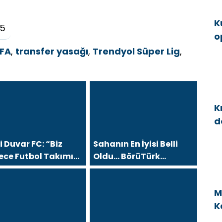
K
25
o
g
IFA
,
transfer yasağı
,
Trendyol Süper Lig
,
K
d
a
 Duvar FC: “Biz
Sahanın En İyisi Belli
ece Futbol Takımı
Oldu… BörüTürk
l, Büyük Bir Aileyiz”
Medya’dan Sezon
Finaline Yakışan Dev
M
Organizasyon
K
v