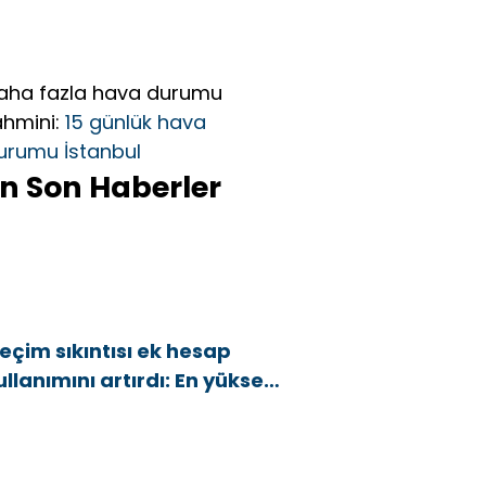
aha fazla hava durumu
ahmini:
15 günlük hava
urumu İstanbul
n Son Haberler
eçim sıkıntısı ek hesap
ullanımını artırdı: En yüksek
rtış bu 3 ilde