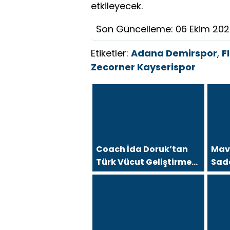
etkileyecek.
Son Güncelleme: 06 Ekim 20
Etiketler:
Adana Demirspor
,
F
Zecorner Kayserispor
Coach İda Doruk’tan
Mavi
Türk Vücut Geliştirme
Sad
Tarinine Damga Vuran
Deği
Organizasyon