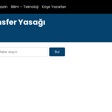
azin
Bilim – Teknoloji
Köşe Yazarları
nsfer Yasağı
Bul