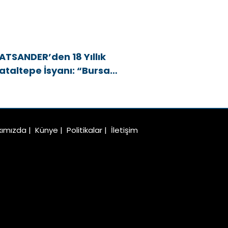
ATSANDER’den 18 Yıllık
ataltepe İsyanı: “Bursa
snafını Kim 18 Yıldır Mağdur
diyor?”
kımızda
|
Künye
|
Politikalar
|
İletişim