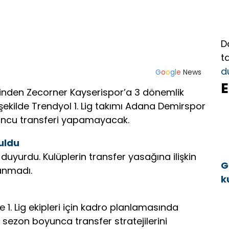
D
t
d
G
o
o
g
l
e
News
E
erinden Zecorner Kayserispor’a 3 dönemlik
şekilde Trendyol 1. Lig takımı Adana Demirspor
ncu transferi yapamayacak.
uldu
e duyurdu. Kulüplerin transfer yasağına ilişkin
G
anmadı.
k
a
1. Lig ekipleri için kadro planlamasında
 sezon boyunca transfer stratejilerini