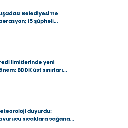
uşadası Belediyesi’ne
perasyon; 15 şüpheli
özaltına alındı
redi limitlerinde yeni
önem: BDDK üst sınırları
şağı çekti
eteoroloji duyurdu:
avurucu sıcaklara sağanak
e rüzgar arası