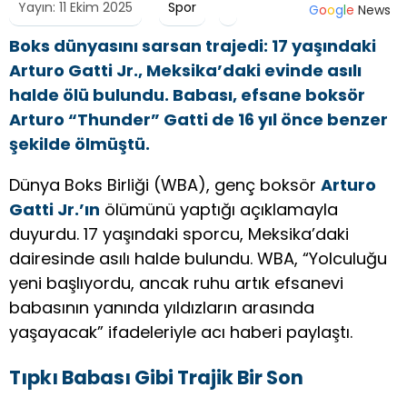
Yayın: 11 Ekim 2025
Spor
G
o
o
g
l
e
News
Boks dünyasını sarsan trajedi: 17 yaşındaki
Arturo Gatti Jr., Meksika’daki evinde asılı
halde ölü bulundu. Babası, efsane boksör
Arturo “Thunder” Gatti de 16 yıl önce benzer
şekilde ölmüştü.
Dünya Boks Birliği (WBA), genç boksör
Arturo
Gatti Jr.’ın
ölümünü yaptığı açıklamayla
duyurdu. 17 yaşındaki sporcu, Meksika’daki
dairesinde asılı halde bulundu. WBA, “Yolculuğu
yeni başlıyordu, ancak ruhu artık efsanevi
babasının yanında yıldızların arasında
yaşayacak” ifadeleriyle acı haberi paylaştı.
Tıpkı Babası Gibi Trajik Bir Son