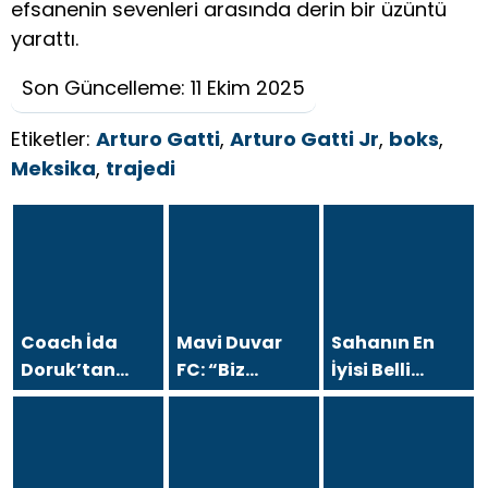
efsanenin sevenleri arasında derin bir üzüntü
yarattı.
Son Güncelleme: 11 Ekim 2025
Etiketler:
Arturo Gatti
,
Arturo Gatti Jr
,
boks
,
Meksika
,
trajedi
Coach İda
Mavi Duvar
Sahanın En
Doruk’tan
FC: “Biz
İyisi Belli
Türk Vücut
Sadece Futbol
Oldu…
Geliştirme
Takımı Değil,
BörüTürk
Tarinine
Büyük Bir
Medya’dan
Damga Vuran
Aileyiz”
Sezon Finaline