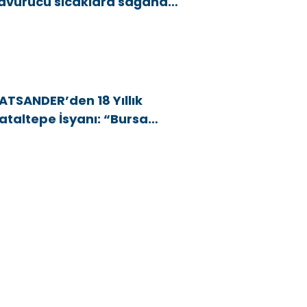
avurucu sıcaklara sağanak
e rüzgar arası
ATSANDER’den 18 Yıllık
ataltepe İsyanı: “Bursa
snafını Kim 18 Yıldır Mağdur
diyor?”