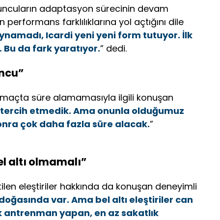
yuncuların adaptasyon sürecinin devam
erformans farklılıklarına yol açtığını dile
namadı, Icardi yeni yeni form tutuyor. İlk
 Bu da fark yaratıyor.
” dedi.
uncu”
u maçta süre alamamasıyla ilgili konuşan
 tercih etmedik. Ama onunla olduğumuz
onra çok daha fazla süre alacak.
”
el altı olmamalı”
len eleştiriler hakkında da konuşan deneyimli
n doğasında var. Ama bel altı eleştiriler can
çok antrenman yapan, en az sakatlık