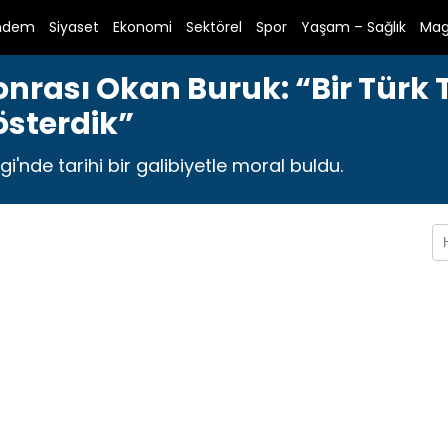
ndem
Siyaset
Ekonomi
Sektörel
Spor
Yaşam – Sağlık
Mag
Sonrası Okan Buruk: “Bir Türk
österdik”
'nde tarihi bir galibiyetle moral buldu.