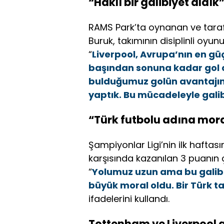
“Haklı bir galibiyet aldık
RAMS Park’ta oynanan ve tara
Buruk, takımının disiplinli oyu
“
Liverpool, Avrupa’nın en gü
başından sonuna kadar gol a
bulduğumuz golün avantajını i
yaptık. Bu mücadeleyle gali
“Türk futbolu adına mora
Şampiyonlar Ligi’nin ilk hafta
karşısında kazanılan 3 puanın 
“
Yolumuz uzun ama bu galibi
büyük moral oldu. Bir Türk t
ifadelerini kullandı.
Tottenham ve Liverpool g