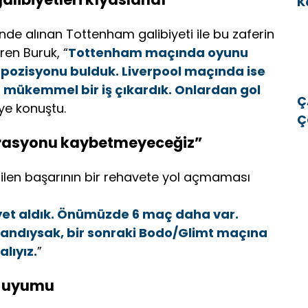
K
v
de alınan Tottenham galibiyeti ile bu zaferin
iren Buruk, “
Tottenham maçında oyunu
 pozisyonu bulduk. Liverpool maçında ise
mükemmel bir iş çıkardık. Onlardan gol
Ç
iye konuştu.
Ç
E
rasyonu kaybetmeyeceğiz”
E
dilen başarının bir rehavete yol açmaması
yet aldık. Önümüzde 6 maç daha var.
rlandıysak, bir sonraki Bodo/Glimt maçına
lıyız.
”
m uyumu