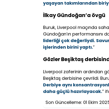
yaşayan takımlarından biriyi
İlkay Gündoğan’a övgü
Buruk, Liverpool maçında saha
Gündoğan’ın performansını da
liderliği çok değerliydi. Sa
işlerinden birini yaptı.
”
Gözler Beşiktaş derbisin
Liverpool zaferinin ardından g
Beşiktaş derbisine çevrildi. Buru
Derbiye aynı konsantrasyonla
daha güçlü hazırlayacak.
” i
Son Güncelleme: 01 Ekim 202