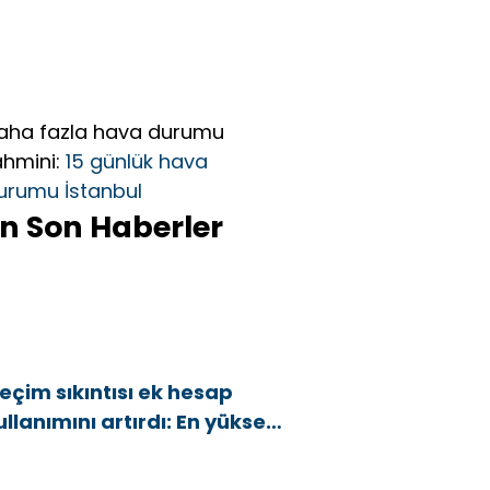
aha fazla hava durumu
ahmini:
15 günlük hava
urumu İstanbul
n Son Haberler
eçim sıkıntısı ek hesap
ullanımını artırdı: En yüksek
rtış bu 3 ilde