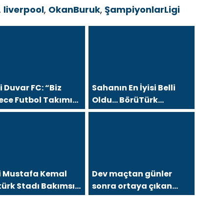
,
liverpool
,
OkanBuruk
,
ŞampiyonlarLigi
 Duvar FC: “Biz
Sahanın En İyisi Belli
ece Futbol Takımı
Oldu… BörüTürk
l, Büyük Bir Aileyiz”
Medya’dan Sezon
Finaline Yakışan Dev
Organizasyon
i Mustafa Kemal
Dev maçtan günler
ürk Stadı Bakımsız
sonra ortaya çıkan
aldı?
görüntü