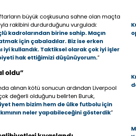
”
ftarların büyük coşkusuna sahne olan maçta
nuyla rakibini durdurduğunu vurguladı:
K
çlü kadrolarından birine sahip. Maçın
o
tmak için çabaladılar. Biz ise erken
g
yi kullandık. Taktiksel olarak çok iyi işler
biyeti hak ettiğimizi düşünüyorum.
”
l oldu”
K
d
sında alınan kötü sonucun ardından Liverpool
a
çok değerli olduğunu belirten Buruk,
yet hem bizim hem de ülke futbolu için
akımının neler yapabileceğini gösterdik
”
M
alibiyetleri kıyaslandı