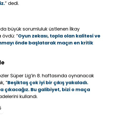
z.
” dedi.
da büyük sorumluluk üstlenen İlkay
 övdü: “
Oyun zekası, topla olan kalitesi ve
vunmayı önde başlatarak maçın en kritik
de
özler Süper Lig’in 8. haftasında oynanacak
k, “
Beşiktaş çok iyi bir çıkış yakaladı.
 çıkacağız. Bu galibiyet, bizi o maça
fadelerini kullandı.
5