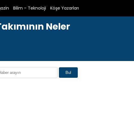
azin
Bilim – Teknoloji
Köşe Yazarları
 Takımının Neler
Bul