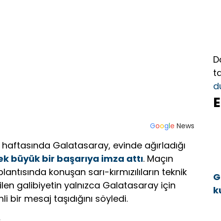
D
t
d
E
G
o
o
g
l
e
News
ci haftasında Galatasaray, evinde ağırladığı
k büyük bir başarıya imza attı
. Maçın
antısında konuşan sarı-kırmızılıların teknik
G
dilen galibiyetin yalnızca Galatasaray için
k
li bir mesaj taşıdığını söyledi.
a