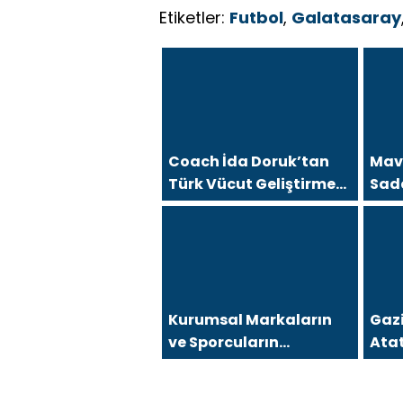
Etiketler:
Futbol
,
Galatasaray
Coach İda Doruk’tan
Mavi
Türk Vücut Geliştirme
Sad
Tarinine Damga Vuran
Deği
Organizasyon
Kurumsal Markaların
Gaz
ve Sporcuların
Atat
Arkasındaki Güçlü İsim:
mı K
Coach İda Doruk