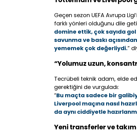
Geçen sezon UEFA Avrupa Ligi’n
farklı yönleri olduğunu dile get
domine ettik, çok sayıda gol
savunma ve baskı açısından 
yememek çok değerliydi.
” d
“Yolumuz uzun, konsant
Tecrübeli teknik adam, elde e
gerektiğini de vurguladı:
“
Bu maçta sadece bir galibi
Liverpool maçına nasıl hazı
da aynı ciddiyetle hazırlanma
Yeni transferler ve takı