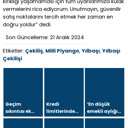
kırıklığı yaşamaması için tüm uyarılarımıza kulak
vermelerini rica ediyorum. Unutmayın, güvenilir
satış noktalarını tercih etmek her zaman en
doğru yoldur” dedi.
Son Güncelleme: 21 Aralık 2024
Etiketler:
Çekiliş
,
Milli Piyango
,
Yılbaşı
,
Yılbaşı
Çekilişi
Geçim
Kredi
‘En düşük
sıkıntısı ek
limitlerinde
emekli aylığı’
hesap
yeni dönem:
maddesi
kullanımını
BDDK üst
komisyonda