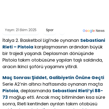
Yayın: 21 Ekim 2025
Spor
G
o
o
g
l
e
News
İtalya 2. Basketbol Ligi’nde oynanan
Sebastiani
Rieti – Pistoia
karşılaşmasının ardından büyük
bir trajedi yaşandı. Deplasman dönüşünde
Pistoia takım otobüsüne yapılan taşlı saldırıda,
aracın ikinci şoförü yaşamını yitirdi.
Maç Sonrası Şiddet, Galibiyetin Önüne Geçti
Serie A2’nin altıncı haftasında oynanan maçta
Pistoia
, deplasmanda
Sebastiani Rieti’yi 88-
73
mağlup etti. Ancak maç bitiminden kısa süre
sonra, Rieti kentinden ayrılan takım otobüsü