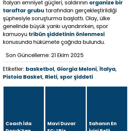
İtalyan emniyet güçleri, saldırının
organize bir
taraftar grubu
tarafından gerçekleştirildiği
şüphesiyle soruşturma başlattı. Olay, ülke
genelinde büyük yankı uyandırırken, spor
kamuoyu
tribün şiddetinin önlenmesi
konusunda hükümete çağrıda bulundu.
Son Güncelleme: 21 Ekim 2025
Etiketler:
basketbol
,
Giorgia Meloni
,
İtalya
,
Pistoia Basket
,
Rieti
,
spor şiddeti
Coach İda
Mavi Duvar
Sahanın En
Doruk’tan
FC: “Biz
İyisi Belli