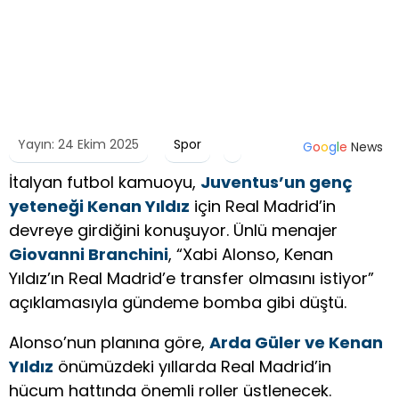
Yayın: 24 Ekim 2025
Spor
G
o
o
g
l
e
News
İtalyan futbol kamuoyu,
Juventus’un genç
yeteneği Kenan Yıldız
için Real Madrid’in
devreye girdiğini konuşuyor. Ünlü menajer
Giovanni Branchini
, “Xabi Alonso, Kenan
Yıldız’ın Real Madrid’e transfer olmasını istiyor”
açıklamasıyla gündeme bomba gibi düştü.
Alonso’nun planına göre,
Arda Güler ve Kenan
Yıldız
önümüzdeki yıllarda Real Madrid’in
hücum hattında önemli roller üstlenecek.