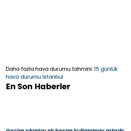
Federasyon
İçin Yola
Çıktık”
Daha fazla hava durumu tahmini:
15 günlük
hava durumu İstanbul
En Son Haberler
Geçim sıkıntısı ek hesap kullanımını artırdı: