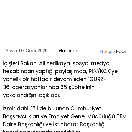
Yayın: 07 Ocak 2025
Gündem
G
o
o
g
l
e
News
İçişleri Bakanı Ali Yerlikaya, sosyal medya
hesabından yaptığı paylaşımda, PKK/KCK’ye
yönelik bir haftadır devam eden ‘GÜRZ-
36’ operasyonlarında 65 şüphelinin
yakalandığını açıkladı.
İzmir dahil 17 ilde bulunan Cumhuriyet
Başsavcılıkları ve Emniyet Genel Müdürlüğü TEM
Daire Başkanlığı ve İstihbarat Başkanlığı