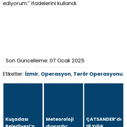
ediyorum.” ifadelerini kullandı.
Son Güncelleme: 07 Ocak 2025
Etiketler:
İzmir
,
Operasyon
,
Terör Operasyonu
Kuşadası
Meteoroloji
ÇATSANDER’den
Belediyesi’ne
duyurdu:
18 Yıllık