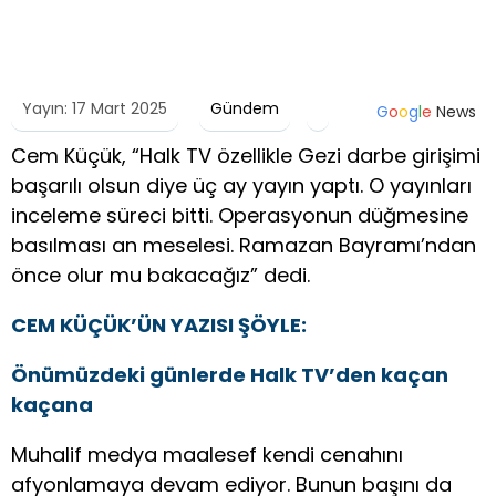
Yayın: 17 Mart 2025
Gündem
G
o
o
g
l
e
News
Cem Küçük, “Halk TV özellikle Gezi darbe girişimi
başarılı olsun diye üç ay yayın yaptı. O yayınları
inceleme süreci bitti. Operasyonun düğmesine
basılması an meselesi. Ramazan Bayramı’ndan
önce olur mu bakacağız” dedi.
CEM KÜÇÜK’ÜN YAZISI ŞÖYLE:
Önümüzdeki günlerde Halk TV’den kaçan
kaçana
Muhalif medya maalesef kendi cenahını
afyonlamaya devam ediyor. Bunun başını da