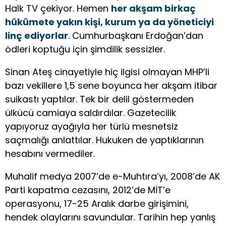
Halk TV çekiyor. Hemen
her akşam birkaç
hükûmete yakın kişi, kurum ya da yöneticiyi
linç ediyorlar
. Cumhurbaşkanı Erdoğan’dan
ödleri koptuğu için şimdilik sessizler.
Sinan Ateş cinayetiyle hiç ilgisi olmayan MHP’li
bazı vekillere 1,5 sene boyunca her akşam itibar
suikastı yaptılar. Tek bir delil göstermeden
ülkücü camiaya saldırdılar. Gazetecilik
yapıyoruz ayağıyla her türlü mesnetsiz
saçmalığı anlattılar. Hukuken de yaptıklarının
hesabını vermediler.
Muhalif medya 2007’de e-Muhtıra’yı, 2008’de AK
Parti kapatma cezasını, 2012’de MİT’e
operasyonu, 17-25 Aralık darbe girişimini,
hendek olaylarını savundular. Tarihin hep yanlış