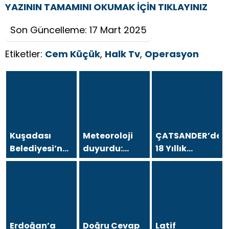
YAZININ TAMAMINI OKUMAK İÇİN TIKLAYINIZ
Son Güncelleme: 17 Mart 2025
Etiketler:
Cem Küçük
,
Halk Tv
,
Operasyon
Kuşadası
Meteoroloji
ÇATSANDER’den
Belediyesi’ne
duyurdu:
18 Yıllık
operasyon; 15
Kavurucu
Çataltepe
şüpheli
sıcaklara
İsyanı: “Bursa
gözaltına
sağanak ve
Esnafını Kim
alındı
rüzgar arası
18 Yıldır
Mağdur
Ediyor?”
Erdoğan’a
Doğru Cevap
Latif