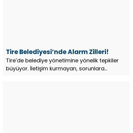
Tire Belediyesi’nde Alarm Zilleri!
Tire’de belediye yönetimine yönelik tepkiler
büyüyor. İletişim kurmayan, sorunlara
müdahale etmeyen, sorulara cevap
vermeyen, sadece algı yapan bir yönetim
anlayışı eleştiri oklarının hedefinde...