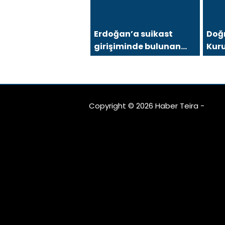
Erdoğan’a suikast
Doğ
girişiminde bulunan
Kur
FETÖ üyesi yakalandı
Guru
Biri
1000
Copyright © 2026 Haber Teira -