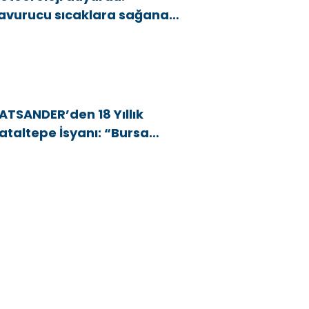
avurucu sıcaklara sağanak
e rüzgar arası
ATSANDER’den 18 Yıllık
ataltepe İsyanı: “Bursa
snafını Kim 18 Yıldır Mağdur
diyor?”