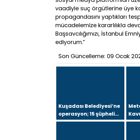
vaadiyle suç örgütlerine üye k
propagandasını yaptıkları tespi
mücadelemize kararlılıkla dev
Başsavcılığımızı, İstanbul Em
ediyorum.”
Son Güncelleme: 09 Ocak 20
Kuşadası Belediyesi’ne
Mete
operasyon; 15 şüpheli
Kav
gözaltına alındı
sağ
aras