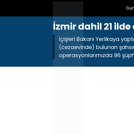
Gü
İzmir dahil 21 il
İçişleri Bakanı Yerlikaya yapt
(cezaevinde) bulunan şahsı
operasyonlarımızda 96 şüpheli