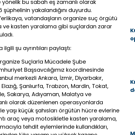
 yönelik bu sabah eş zamanlı olarak
şüphelinin yakalandığını duyurdu.
erlikaya, vatandaşların organize suç örgütü
ma ve kasten yaralama gibi suçlardan zarar
K
uladı.
o
g
gili şu ayrıntıları paylaştı:
Organize Suçlarla Mücadele Şube
huriyet Başsavcılığımız koordinesinde
nbul merkezli Ankara, İzmir, Diyarbakır,
K
Elazığ, Şanlıurfa, Trabzon, Mardin, Tokat,
d
ale, Sakarya, Adıyaman, Malatya ve
a
nlı olarak düzenlenen operasyonlarda
kle yaşı küçük şahısları örgütün hücre evlerine
alıntı araç veya motosikletle kasten yaralama,
acıyla tehdit eylemlerinde kullandıkları,
M
erinden lüks yaşam ve yüksek kazanç