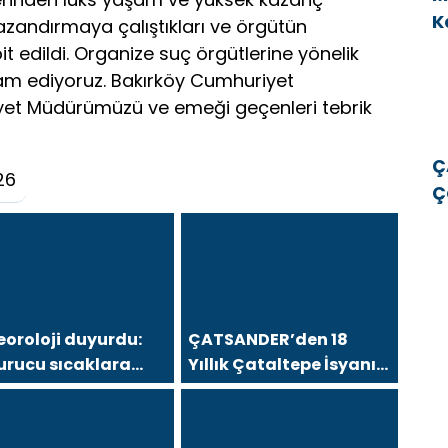
K
azandırmaya çalıştıkları ve örgütün
v
t edildi. Organize suç örgütlerine yönelik
am ediyoruz. Bakırköy Cumhuriyet
niyet Müdürümüzü ve emeği geçenleri tebrik
Ç
26
Ç
E
E
oroloji duyurdu:
ÇATSANDER’den 18
urucu sıcaklara
Yıllık Çataltepe İsyanı:
anak ve rüzgar
“Bursa Esnafını Kim 18
ı
Yıldır Mağdur Ediyor?”