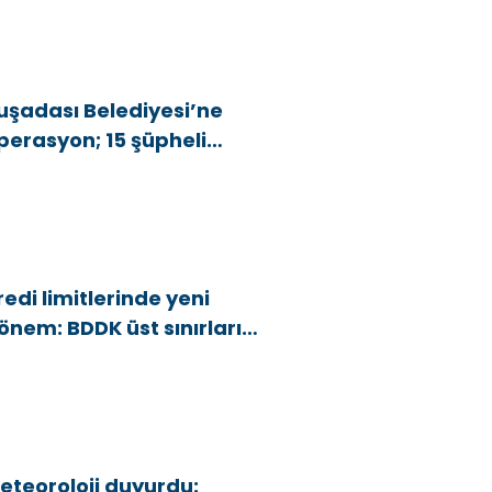
uşadası Belediyesi’ne
perasyon; 15 şüpheli
özaltına alındı
redi limitlerinde yeni
önem: BDDK üst sınırları
şağı çekti
eteoroloji duyurdu: