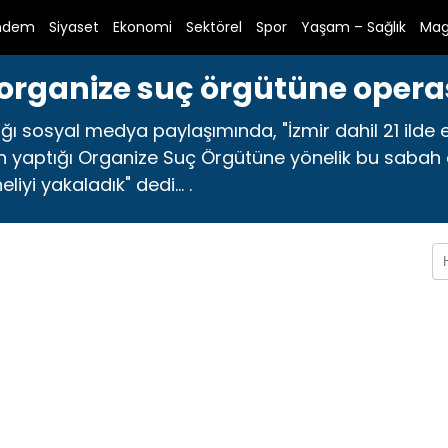
ndem
Siyaset
Ekonomi
Sektörel
Spor
Yaşam – Sağlık
Mag
de organize suç örgütüne oper
ığı sosyal medya paylaşımında, "İzmir dahil 21 ilde e
n yaptığı Organize Suç Örgütüne yönelik bu sabah
yi yakaladık" dedi... .