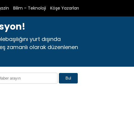
azin
Bilim – Teknoloji
Köşe Yazarları
asyon!
lebaşılığını yurt dışında
 eş zamanlı olarak düzenlenen
Bul