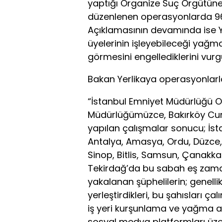
yaptığı Organize Suç Örgütüne
düzenlenen operasyonlarda 96 
Açıklamasının devamında ise Y
üyelerinin işleyebileceği yağ
görmesini engellediklerini vurg
Bakan Yerlikaya operasyonlarla il
“İstanbul Emniyet Müdürlüğü 
Müdürlüğümüzce, Bakırköy Cum
yapılan çalışmalar sonucu; İsta
Antalya, Amasya, Ordu, Düzce, 
Sinop, Bitlis, Samsun, Çanakk
Tekirdağ’da bu sabah eş zama
yakalanan şüphelilerin; genelli
yerleştirdikleri, bu şahısları ç
iş yeri kurşunlama ve yağma am
sosyal medya platformları üz