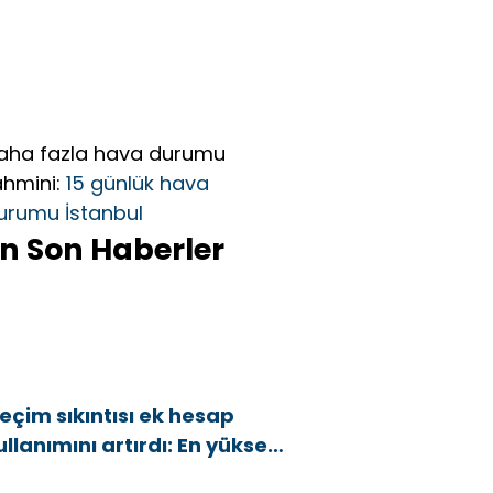
aha fazla hava durumu
ahmini:
15 günlük hava
urumu İstanbul
n Son Haberler
eçim sıkıntısı ek hesap
ullanımını artırdı: En yüksek
rtış bu 3 ilde