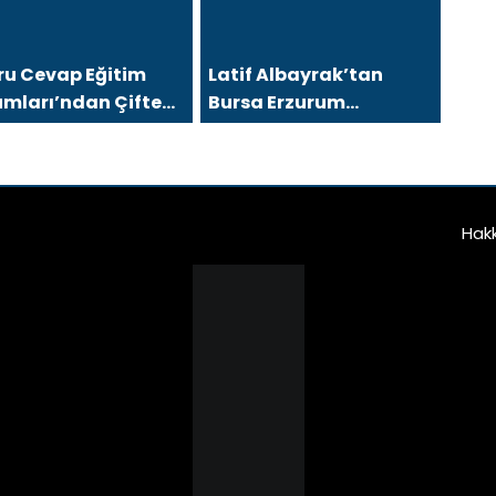
ru Cevap Eğitim
Latif Albayrak’tan
umları’ndan Çifte
Bursa Erzurum
r: LGS Türkiye
Dernekleri Federasyonu
nciliği, YKS’de İlk
İçin 25 Maddelik Büyük
’e 8 Öğrenci
Vizyon: “Daha Güçlü,
Daha Etkin, Daha
Hak
Kapsayıcı Bir
Federasyon İçin Yola
Çıktık”