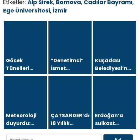
Etiketler:
Alp Sirek
,
Bornova
,
Cadılar Bayramı
,
Ege Üniversitesi
,
İzmir
Göcek
“Denetimci”
Kuşadası
Tünelleri
İsmet
Belediyesi’ne
iştlemesinden
Ertekin’in
operasyon; 15
‘Vatan
Milyon
şüpheli
hainliği’
Dolarlık
gözaltına
Villasında
alındı
138,40 m²
Kaçak Alan
Meteoroloji
ÇATSANDER’den
Erdoğan’a
Tespit Edildi
duyurdu:
18 Yıllık
suikast
Kavurucu
Çataltepe
girişiminde
sıcaklara
İsyanı: “Bursa
bulunan FETÖ
Bul