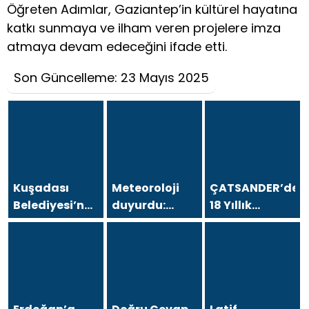
Öğreten Adımlar, Gaziantep’in kültürel hayatına
katkı sunmaya ve ilham veren projelere imza
atmaya devam edeceğini ifade etti.
Son Güncelleme: 23 Mayıs 2025
Kuşadası
Meteoroloji
ÇATSANDER’den
Belediyesi’ne
duyurdu:
18 Yıllık
operasyon; 15
Kavurucu
Çataltepe
şüpheli
sıcaklara
İsyanı: “Bursa
gözaltına
sağanak ve
Esnafını Kim
alındı
rüzgar arası
18 Yıldır
Mağdur
Ediyor?”