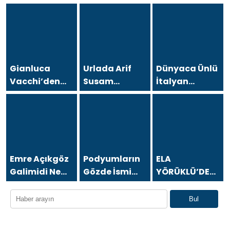
Gianluca
Urlada Arif
Dünyaca Ünlü
Vacchi’den
Susam
İtalyan
Antalya’da
Rüzgarı
Fenomen
Türkiye
Gianluca
turizmine
Vacchi
destek çağrısı
Türkiye
Aşkına
Geliyor!
Emre Açıkgöz
Podyumların
ELA
Galimidi New
Gözde İsmi
YÖRÜKLÜ’DEN
York
Duygu
AMELİYAT
Sosyetesini
Çakmak
SONRASI
Bul
Buluşturan
Türkiye’ye
DUYGUSAL
Davette!
Döndü
PAYLAŞIM: