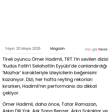
Yayın: 20 Mayıs 2025
Magazin
G
o
o
g
l
e
News
Tireli oyuncu Ömer Hadimli, TRT 1’in sevilen dizisi
‘Kudüs Fatih’i Selahattin Eyyübi’de canlandırdığı
‘Mazhar’ karakteriyle izleyicilerin beğenisini
kazanıyor. Dizi, her hafta reyting rekorları
kırarken, Hadimli’nin performansı da dikkat
çekiyor.
Ömer Hadimli, daha önce, Tatar Ramazan,
Aşkın Dili Yok, Aşk Sana Benzer, Arka Sokaklar ve