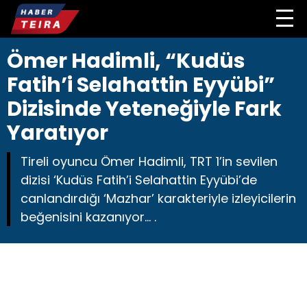
Ömer Hadimli, “Kudüs
Fatih’i Selahattin Eyyübi”
Dizisinde Yeteneğiyle Fark
Yaratıyor
Tireli oyuncu Ömer Hadimli, TRT 1’in sevilen
dizisi ‘Kudüs Fatih’i Selahattin Eyyübi’de
canlandırdığı ‘Mazhar’ karakteriyle izleyicilerin
beğenisini kazanıyor… .