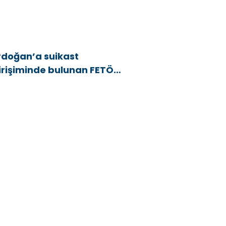
rdoğan’a suikast
irişiminde bulunan FETÖ
yesi yakalandı