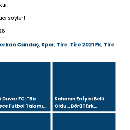
tır.
cı söyler!
26
erkan Candaş
,
Spor
,
Tire
,
Tire 2021 Fk
,
Tire
 Duvar FC: “Biz
Sahanın En İyisi Belli
ece Futbol Takımı
Oldu… BörüTürk
l, Büyük Bir Aileyiz”
Medya’dan Sezon
Finaline Yakışan Dev
Organizasyon