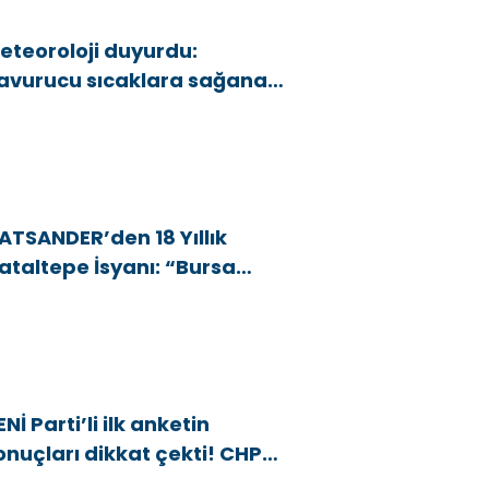
eteoroloji duyurdu:
avurucu sıcaklara sağanak
e rüzgar arası
ATSANDER’den 18 Yıllık
ataltepe İsyanı: “Bursa
snafını Kim 18 Yıldır Mağdur
diyor?”
ENİ Parti’li ilk anketin
onuçları dikkat çekti! CHP
araj altı kaldı