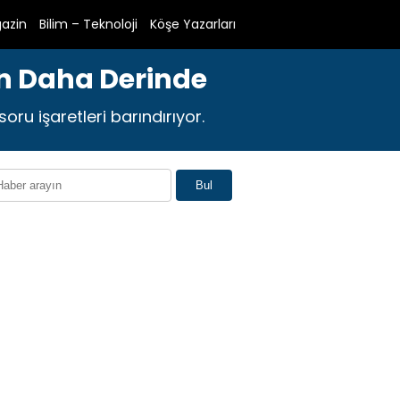
azin
Bilim – Teknoloji
Köşe Yazarları
an Daha Derinde
oru işaretleri barındırıyor.
Bul