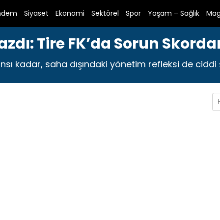
ndem
Siyaset
Ekonomi
Sektörel
Spor
Yaşam – Sağlık
Mag
zdı: Tire FK’da Sorun Skord
nsı kadar, saha dışındaki yönetim refleksi de ciddi s