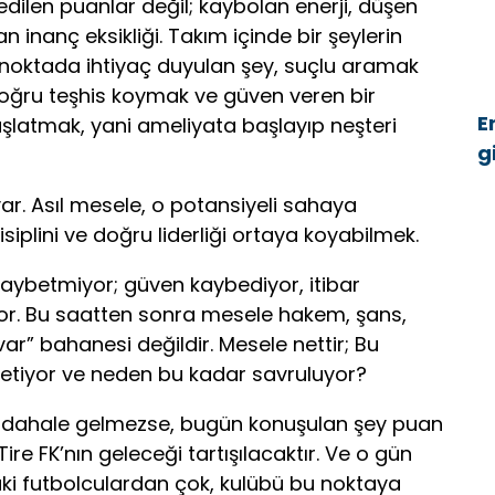
edilen puanlar değil; kaybolan enerji, düşen
inanç eksikliği. Takım içinde bir şeylerin
 noktada ihtiyaç duyulan şey, suçlu aramak
doğru teşhis koymak ve güven veren bir
E
şlatmak, yani ameliyata başlayıp neşteri
g
ü
ar. Asıl mesele, o potansiyeli sahaya
siplini ve doğru liderliği ortaya koyabilmek.
aybetmiyor; güven kaybediyor, itibar
or. Bu saatten sonra mesele hakem, şans,
ar” bahanesi değildir. Mesele nettir; Bu
netiyor ve neden bu kadar savruluyor?
müdahale gelmezse, bugün konuşulan şey puan
ire FK’nın geleceği tartışılacaktır. Ve o gün
ki futbolculardan çok, kulübü bu noktaya