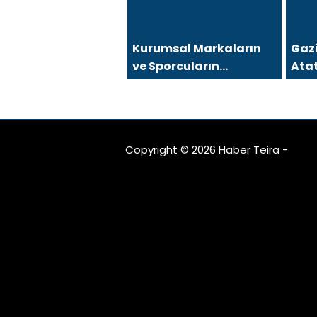
Kurumsal Markaların
Gaz
ve Sporcuların
Atat
Arkasındaki Güçlü İsim:
mı K
Coach İda Doruk
Copyright © 2026 Haber Teira -