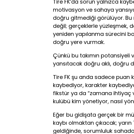
Tire FK’da sorun yalnızca kayb
motivasyon ve sahaya yansıyan 
doğru gitmediği görülüyor. Bu
değil; gerçeklerle yüzleşmek, 
yeniden yapılanma sürecini ba
doğru yere vurmak.
Çünkü bu takımın potansiyeli v
yansıtacak doğru aklı, doğru di
Tire FK şu anda sadece puan k
kaybediyor, karakter kaybediy
fikstür ya da “zamana ihtiyaç v
kulübü kim yönetiyor, nasıl yö
Eğer bu gidişata gerçek bir 
kaybı olmaktan çıkacak; yarın T
geldiğinde, sorumluluk sahada