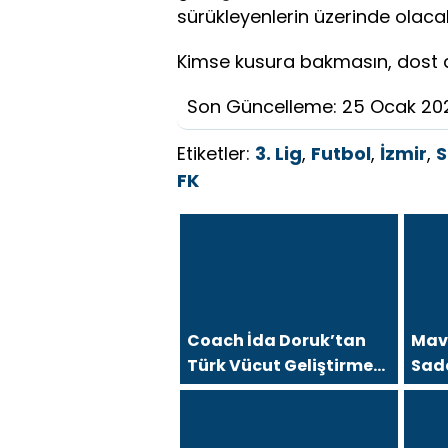
sürükleyenlerin üzerinde olacak
Kimse kusura bakmasın, dost a
Son Güncelleme: 25 Ocak 20
Etiketler:
3. Lig
,
Futbol
,
İzmir
,
S
FK
Coach İda Doruk’tan
Mavi
Türk Vücut Geliştirme
Sad
Tarinine Damga Vuran
Deği
Organizasyon