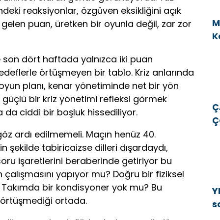
indeki reaksiyonlar, özgüven eksikliğini açık
M
gelen puan, üretken bir oyunla değil, zar zor
K
v
son dört haftada yalnızca iki puan
edeflerle örtüşmeyen bir tablo. Kriz anlarında
 oyun planı, kenar yönetiminde net bir yön
üçlü bir kriz yönetimi refleksi görmek
Ç
 da ciddi bir boşluk hissediliyor.
Ç
E
 göz ardı edilmemeli. Maçın henüz 40.
E
 şekilde tabiricaizse dilleri dışardaydı,
ru işaretlerini beraberinde getiriyor bu
 çalışmasını yapıyor mu? Doğru bir fiziksel
u? Takımda bir kondisyoner yok mu? Bu
Y
 örtüşmediği ortada.
s
b