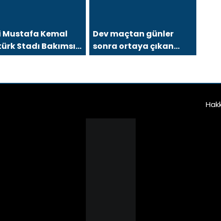
i Mustafa Kemal
Dev maçtan günler
ürk Stadı Bakımsız
sonra ortaya çıkan
aldı?
görüntü
Hak