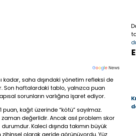
D
t
d
E
G
o
o
g
l
e
News
ı kadar, saha dışındaki yönetim refleksi de
or. Son haftalardaki tablo, yalnızca puan
apısal sorunların varlığına işaret ediyor.
K
d
 puan, kağıt üzerinde “kötü” sayılmaz.
a
aman değerlidir. Ancak asıl problem skor
 durumdur. Kaleci dışında takımın büyük
ihinsel olarak geride görünüyordu. Yüz