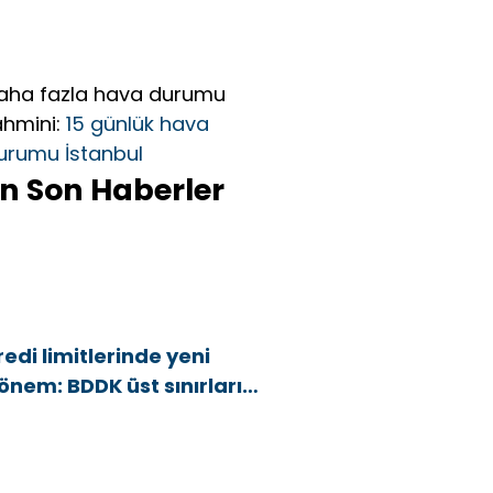
aha fazla hava durumu
ahmini:
15 günlük hava
urumu İstanbul
n Son Haberler
redi limitlerinde yeni
önem: BDDK üst sınırları
şağı çekti