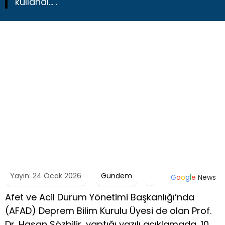
kullandı... .
Yayın: 24 Ocak 2026
Gündem
G
o
o
g
l
e
News
Afet ve Acil Durum Yönetimi Başkanlığı’nda
(AFAD) Deprem Bilim Kurulu Üyesi de olan Prof.
Dr. Hasan Sözbilir, yaptığı yazılı açıklamada, 10