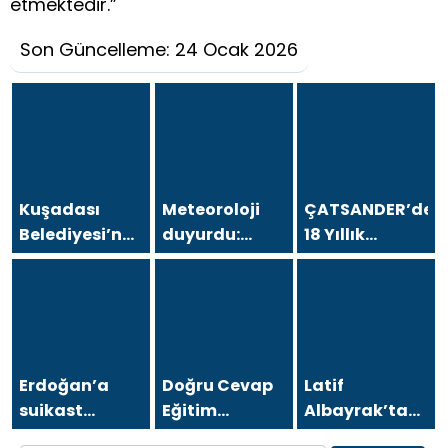
etmektedir.”
Son Güncelleme: 24 Ocak 2026
Kuşadası
Meteoroloji
ÇATSANDER’den
Belediyesi’ne
duyurdu:
18 Yıllık
operasyon; 15
Kavurucu
Çataltepe
şüpheli
sıcaklara
İsyanı: “Bursa
gözaltına
sağanak ve
Esnafını Kim
alındı
rüzgar arası
18 Yıldır
Mağdur
Ediyor?”
Erdoğan’a
Doğru Cevap
Latif
suikast
Eğitim
Albayrak’tan
girişiminde
Kurumları’ndan
Bursa Erzurum