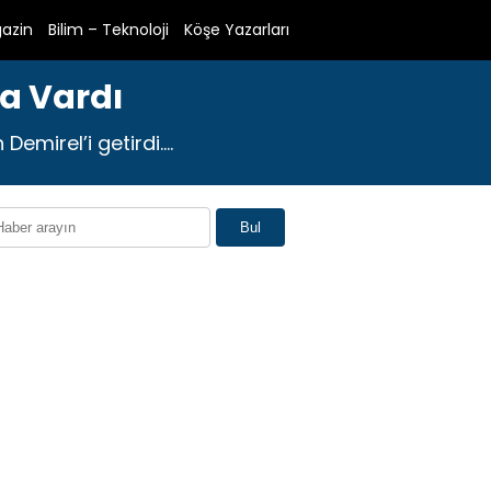
azin
Bilim – Teknoloji
Köşe Yazarları
a Vardı
emirel’i getirdi....
Bul