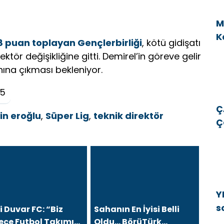
M
K
8 puan toplayan Gençlerbirliği
, kötü gidişatı
v
tör değişikliğine gitti. Demirel’in göreve gelir
ına çıkması bekleniyor.
25
Ç
in eroğlu
,
Süper Lig
,
teknik direktör
Ç
E
E
Y
s
 Duvar FC: “Biz
Sahanın En İyisi Belli
b
ece Futbol Takımı
Oldu… BörüTürk