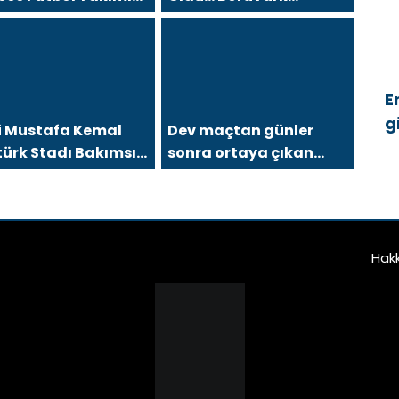
l, Büyük Bir Aileyiz”
Medya’dan Sezon
Finaline Yakışan Dev
Organizasyon
E
g
i Mustafa Kemal
Dev maçtan günler
ü
ürk Stadı Bakımsız
sonra ortaya çıkan
aldı?
görüntü
Hak