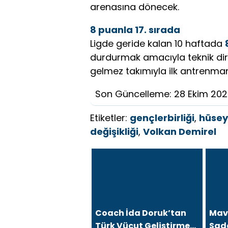
arenasına dönecek.
8 puanla 17. sırada
Ligde geride kalan 10 haftada
durdurmak amacıyla teknik direk
gelmez takımıyla ilk antrenman
Son Güncelleme: 28 Ekim 20
Etiketler:
gençlerbirliği
,
hüsey
değişikliği
,
Volkan Demirel
Coach İda Doruk’tan
Mavi
Türk Vücut Geliştirme
Sad