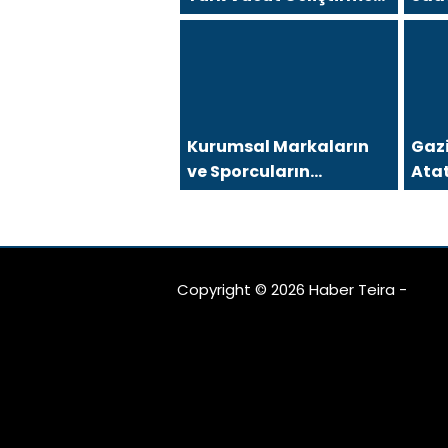
Tarinine Damga Vuran
Deği
Organizasyon
Kurumsal Markaların
Gaz
ve Sporcuların
Atat
Arkasındaki Güçlü İsim:
mı K
Coach İda Doruk
Copyright © 2026 Haber Teira -