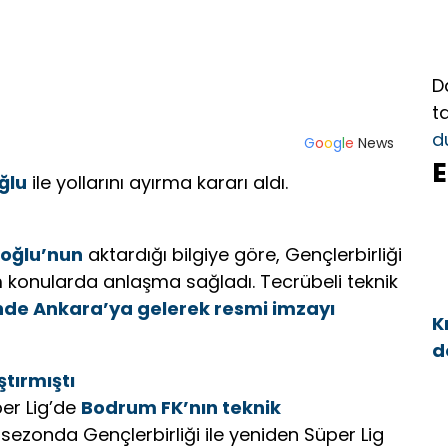
D
t
d
G
o
o
g
l
e
News
E
ğlu
ile yollarını ayırma kararı aldı.
oğlu’nun
aktardığı bilgiye göre, Gençlerbirliği
m konularda anlaşma sağladı. Tecrübeli teknik
nde Ankara’ya gelerek resmi imzayı
K
d
a
ştırmıştı
er Lig’de
Bodrum FK’nın teknik
 sezonda Gençlerbirliği ile yeniden Süper Lig