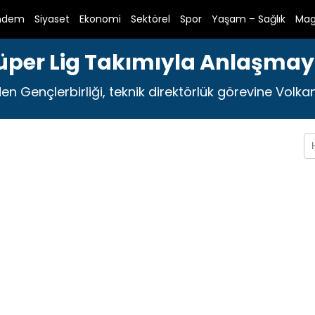
ndem
Siyaset
Ekonomi
Sektörel
Spor
Yaşam – Sağlık
Mag
üper Lig Takımıyla Anlaşmay
n Gençlerbirliği, teknik direktörlük görevine Volkan D