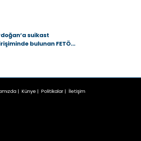
rdoğan’a suikast
irişiminde bulunan FETÖ
yesi yakalandı
kımızda
|
Künye
|
Politikalar
|
İletişim