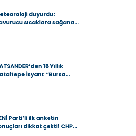
eteoroloji duyurdu:
avurucu sıcaklara sağanak
e rüzgar arası
ATSANDER’den 18 Yıllık
ataltepe İsyanı: “Bursa
snafını Kim 18 Yıldır Mağdur
diyor?”
ENİ Parti’li ilk anketin
onuçları dikkat çekti! CHP
araj altı kaldı