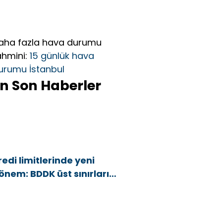
aha fazla hava durumu
ahmini:
15 günlük hava
urumu İstanbul
n Son Haberler
redi limitlerinde yeni
önem: BDDK üst sınırları
şağı çekti